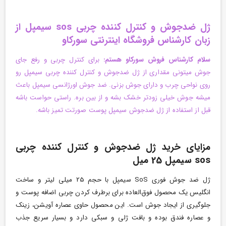
ژل ضدجوش و کنترل کننده چربی sos سیمپل از
زبان کارشناس فروشگاه اینترنتی سورکاو
سلام کارشناس فروش سورکاو هستم:
برای کنترل چربی و رفع جای
جوش میتونی مقداری از ژل ضدجوش و کنترل کننده چربی سیمپل رو
روی نواحی چرب و دارای جوش بزنی. ضد جوش اورژانسی سیمپل باعث
میشه جوش خیلی زودتر خشک بشه و از بین بره. راستی حواست باشه
قبل از استفاده از ژل ضدجوش سیمپل پوست صورتت تمیز باشه.
مزایای خرید ژل ضدجوش و کنترل کننده چربی
sos سیمپل 25 میل
ژل ضد جوش فوری SoS سیمپل با حجم 25 میلی لیتر و ساخت
انگلیس یک محصول فوق­‌العاده برای برطرف کردن چربی اضافه پوست و
جلوگیری از ایجاد جوش است. این محصول حاوی عصاره آویشن، زینک
و عصاره فندق بوده و بافت ژلی و سبکی دارد و بسیار سریع جذب