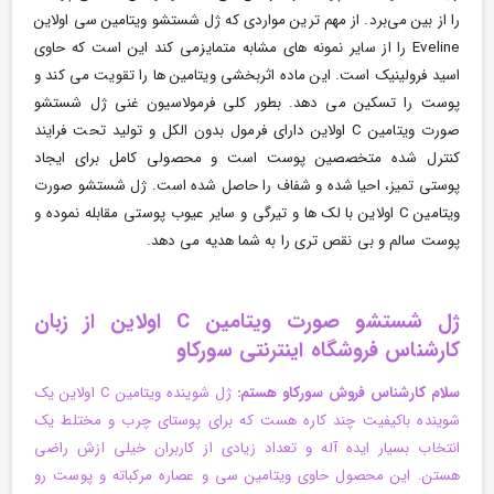
را از بین می‌برد. از مهم ترین مواردی که ژل شستشو ویتامین سی اولاین
Eveline را از سایر نمونه های مشابه متمایزمی کند این است که حاوی
اسید فرولینیک است. این ماده اثربخشی ویتامین ها را تقویت می کند و
پوست را تسکین می دهد. بطور کلی فرمولاسیون غنی ژل شستشو
صورت ویتامین C اولاین دارای فرمول بدون الکل و تولید تحت فرایند
کنترل شده متخصصین پوست است و محصولی کامل برای ایجاد
پوستی تمیز، احیا شده و شفاف را حاصل شده است. ژل شستشو صورت
ویتامین C اولاین با لک ها و تیرگی و سایر عیوب پوستی مقابله نموده و
پوست سالم و بی نقص تری را به شما هدیه می دهد.
ژل شستشو صورت ویتامین C اولاین از زبان
کارشناس فروشگاه اینترنتی سورکاو
سلام کارشناس فروش سورکا
و هستم
:
ژل شوینده ویتامین C اولاین یک
شوینده باکیفیت چند کاره هست که برای پوستای چرب و مختلط یک
انتخاب بسیار ایده آله و تعداد زیادی از کاربران خیلی ازش راضی
هستن. این محصول حاوی ویتامین سی و عصاره مرکباته و پوست رو