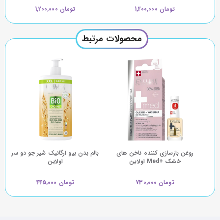
تومان 1,200,000
تومان 1,200,000
محصولات مرتبط
روغن بازسازی کننده ناخن های
بالم بدن بیو ارگانیک شیر جو دو سر
خشک +Med اولاین
اولاین
تومان 730,000
تومان 445,000