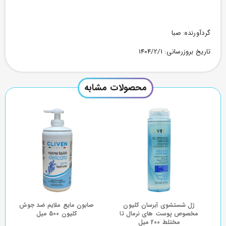
گردآورنده: صبا
تاریخ بروزرسانی: 1404/2/1
محصولات مشابه
ژل شستشوی آبرسان کلیون
صابون مایع ملایم ضد جوش
مخصوص پوست های نرمال تا
کلیون 500 میل
مختلط 200 میل