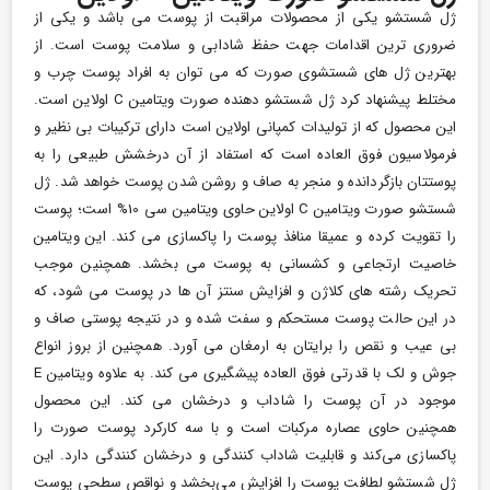
ژل شستشو یکی از محصولات مراقبت از پوست می باشد و یکی از
ضروری ترین اقدامات جهت حفظ شادابی و سلامت پوست است. از
بهترین ژل های شستشوی صورت که می توان به افراد پوست چرب و
مختلط پیشنهاد کرد ژل شستشو دهنده صورت ویتامین C اولاین است.
این محصول که از تولیدات کمپانی اولاین است دارای ترکیبات بی نظیر و
فرمولاسیون فوق العاده است که استفاد از آن درخشش طبیعی را به
پوستتان بازگردانده و منجر به صاف و روشن شدن پوست خواهد شد. ژل
شستشو صورت ویتامین C اولاین حاوی ویتامین سی 10% است؛ پوست
را تقویت کرده و عمیقا منافذ پوست را پاکسازی می کند. این ویتامین
خاصیت ارتجاعی و کشسانی به پوست می بخشد. همچنین موجب
تحریک رشته های کلاژن و افزایش سنتز آن ها در پوست می شود، که
در این حالت پوست مستحکم و سفت
شده و در نتیجه پوستی صاف و
بی عیب و نقص را برایتان به ارمغان می آورد. همچنین از بروز انواع
جوش و لک با قدرتی فوق العاده پیشگیری می کند. به علاوه ویتامین E
موجود در آن پوست را شاداب و درخشان می کند. این محصول
همچنین حاوی عصاره مرکبات است و با سه کارکرد پوست صورت را
پاکسازی می‌کند و قابلیت شاداب کنندگی و درخشان کنندگی دارد. این
ژل شستشو لطافت پوست را افزایش می‌بخشد و نواقص سطحی پوست