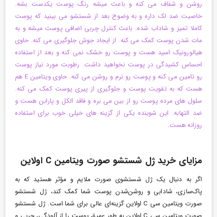
روشن و شفاف می کنه و باعث میشه رنگ پوست یکدست بشه.
خاصیت ضد لک داره و به وضوح بعد از شستشو می بینید که پوست
کاملا تمیز و شاداب شده. باعث کنترل چربی اضافی پوست میشه و به
مات شدن پوست کمک می کنه. از ایجاد جوش جلوگیری می کنه. حاوی
هیالورونیک اسید هست و پوست رو خشک نمی کنه و بعد از استفاده
احساس کشیدگی در پوست نخواهید داشت. رطوبت مورد نیاز پوست
رو تامین می کنه و پوست رو نرم و روشن می کنه.
حاوی ویتامین E هم
هست که به تقویت پوست و جلوگیری از پیری پوست کمک می کنه.
سلول های مرده پوست رو از بین می بره و فاقد الکل و پارابن هست و
ضد التهابه. این شوینده یکی از گزینه های خیلی خوب برای استفاده
روزانه هست.
مزایای خرید ژل شستشو صورت ویتامین C اولاین
اگر به دنبال یک ژل شستشوی صورت ملایم و مؤثر هستید که به
پاک‌سازی، شادابی و روشن‌شدن پوست شما کمک کند، ژل شستشو
صورت ویتامین سی C اولاین گزینه‌ای عالی برای شما است. ژل شستشو
صورت ویتامین سی C اولاین به طور عمیق پوست را از آلودگی، چربی و